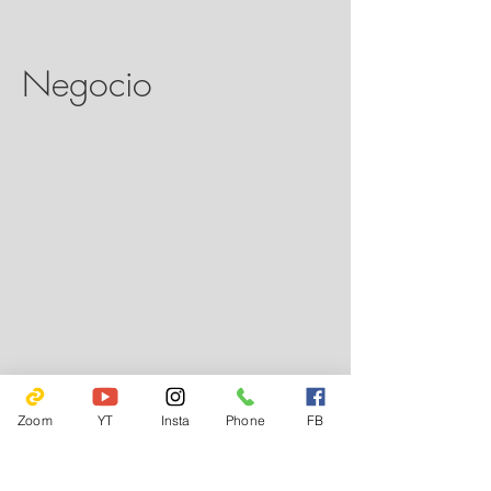
Negocio
Zoom
YT
Insta
Phone
FB